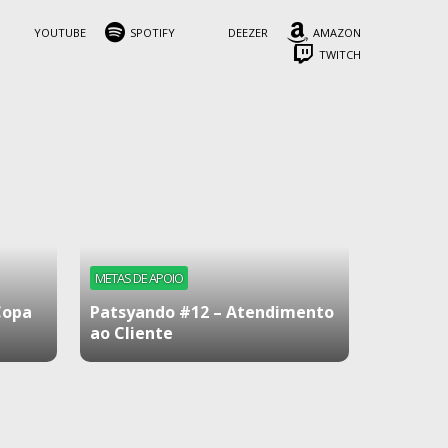
YOUTUBE
SPOTIFY
DEEZER
AMAZON
TWITCH
METAS DE APOIO
Copa
Patsyando #12 – Atendimento
ao Cliente