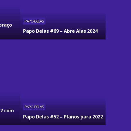
PAPO-DELAS
braço
Papo Delas #69 – Abre Alas 2024
PAPO-DELAS
22 com
Papo Delas #52 – Planos para 2022