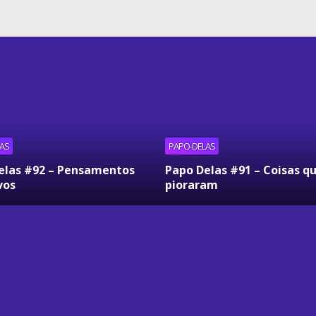
AS
PAPO-DELAS
elas #92 – Pensamentos
Papo Delas #91 – Coisas q
vos
pioraram