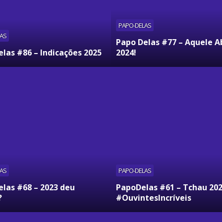
PAPO-DELAS
AS
Papo Delas #77 – Aquele A
las #86 – Indicações 2025
2024!
AS
PAPO-DELAS
elas #68 – 2023 deu
PapoDelas #61 – Tchau 20
?
#OuvintesIncríveis