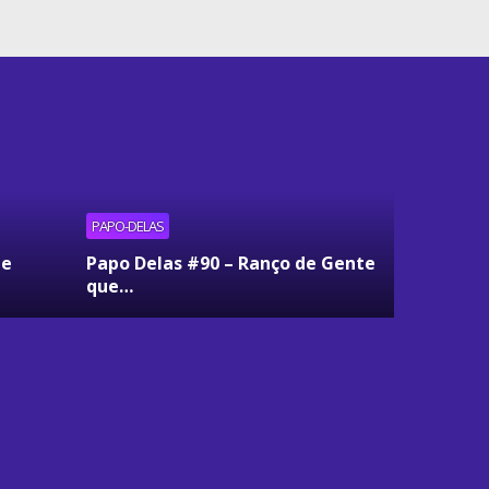
PAPO-DELAS
ue
Papo Delas #90 – Ranço de Gente
que…