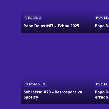
PAPO-DELAS
PAPO-DEL
Papo Delas #87 – Tchau 2025
Papo De
METAS DE APOIO
PAPO-DEL
SobreIsso #78 – Retrospectiva
Papo D
Spotify
errado