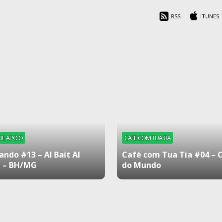
RSS
ITUNES
DE APOIO
CAFÉ COM TUA TIA
ando #13 – Al Bait Al
Café com Tua Tia #04 – 
 – BH/MG
do Mundo