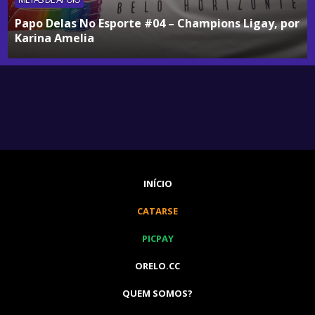
Papo Delas No Esporte #04 – Champions Ligay, por
Karina Amelia
INÍCIO
CATARSE
PICPAY
ORELO.CC
QUEM SOMOS?