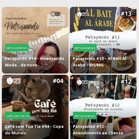
METAS DE APOIO
METAS DE APOIO
Patsyando #14 – Inventando
Patsyando #13 – Al Bait Al
Moda…de novo
Arabe – BH/MG
CAFÉ COM TUA TIA
METAS DE APOIO
Café com Tua Tia #04 – Copa
Patsyando #12 –
do Mundo
Atendimento ao Cliente