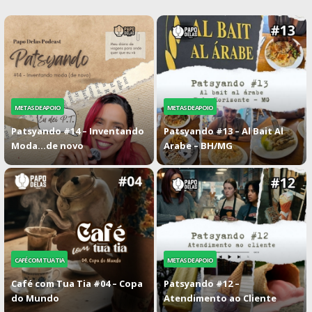
METAS DE APOIO
METAS DE APOIO
Patsyando #14 – Inventando
Patsyando #13 – Al Bait Al
Moda…de novo
Arabe – BH/MG
CAFÉ COM TUA TIA
METAS DE APOIO
Café com Tua Tia #04 – Copa
Patsyando #12 –
do Mundo
Atendimento ao Cliente