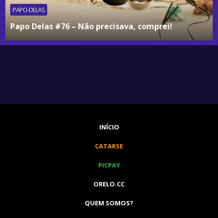
PAPO-DELAS
Papo Delas #76 – Não precisava, comprei!
INÍCIO
CATARSE
PICPAY
ORELO.CC
QUEM SOMOS?