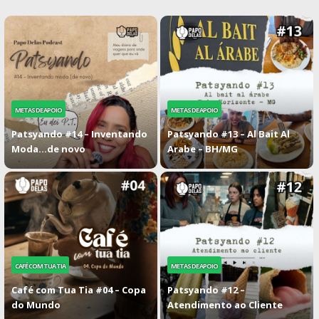
METAS DE APOIO
METAS DE APOIO
Patsyando #14 – Inventando
Patsyando #13 – Al Bait Al
Moda…de novo
Arabe – BH/MG
CAFÉ COM TUA TIA
METAS DE APOIO
Café com Tua Tia #04 – Copa
Patsyando #12 –
do Mundo
Atendimento ao Cliente