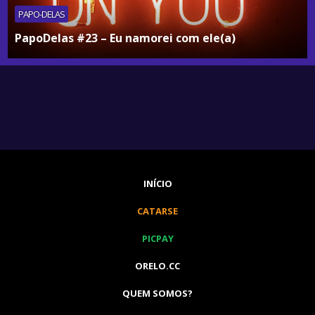
PAPO-DELAS
PapoDelas #23 – Eu namorei com ele(a)
INÍCIO
CATARSE
PICPAY
ORELO.CC
QUEM SOMOS?