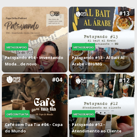
METAS DE APOIO
METAS DE APOIO
Patsyando #14 – Inventando
Patsyando #13 – Al Bait Al
Moda…de novo
Arabe – BH/MG
CAFÉ COM TUA TIA
METAS DE APOIO
Café com Tua Tia #04 – Copa
Patsyando #12 –
do Mundo
Atendimento ao Cliente