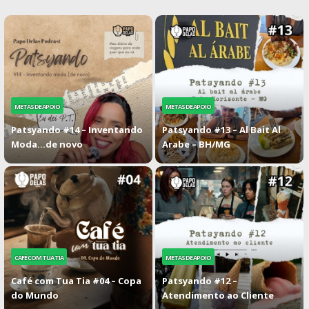
METAS DE APOIO
METAS DE APOIO
Patsyando #14 – Inventando
Patsyando #13 – Al Bait Al
Moda…de novo
Arabe – BH/MG
CAFÉ COM TUA TIA
METAS DE APOIO
Café com Tua Tia #04 – Copa
Patsyando #12 –
do Mundo
Atendimento ao Cliente