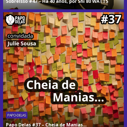
SobreIsso #47 – Há 40 anos, por Shi 80 WATTS
PAPO-DELAS
Papo Delas #37 – Cheia de Manias…