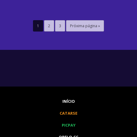
1
2
3
Próxima página »
INÍCIO
CATARSE
PICPAY