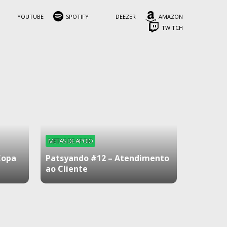
YOUTUBE
SPOTIFY
DEEZER
AMAZON
TWITCH
METAS DE APOIO
Copa
Patsyando #12 – Atendimento
ao Cliente