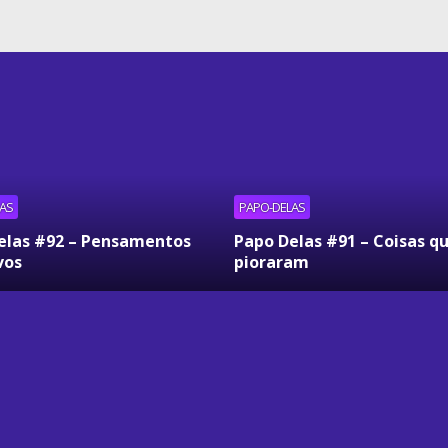
AS
PAPO-DELAS
elas #92 – Pensamentos
Papo Delas #91 – Coisas q
vos
pioraram