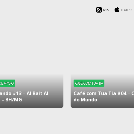
RSS
ITUNES
DE APOIO
CAFÉ COM TUA TIA
ando #13 – Al Bait Al
Café com Tua Tia #04 – 
 – BH/MG
do Mundo