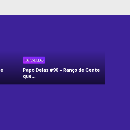
PAPO-DELAS
ue
Papo Delas #90 – Ranço de Gente
que…