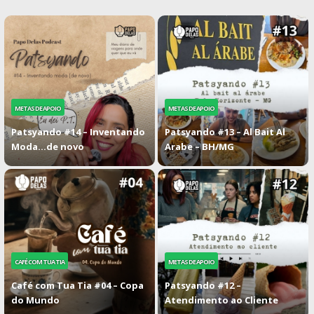
METAS DE APOIO
METAS DE APOIO
Patsyando #14 – Inventando
Patsyando #13 – Al Bait Al
Moda…de novo
Arabe – BH/MG
CAFÉ COM TUA TIA
METAS DE APOIO
Café com Tua Tia #04 – Copa
Patsyando #12 –
do Mundo
Atendimento ao Cliente