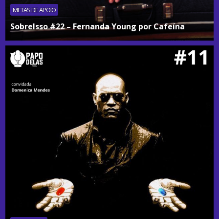
METAS DE APOIO
SobreIsso #22 – Fernanda Young por Cafeína