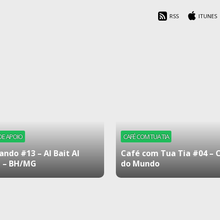
RSS
ITUNES
DE APOIO
CAFÉ COM TUA TIA
ando #13 – Al Bait Al
Café com Tua Tia #04 – 
 – BH/MG
do Mundo