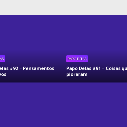
AS
PAPO-DELAS
elas #92 – Pensamentos
Papo Delas #91 – Coisas q
vos
pioraram