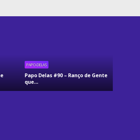
PAPO-DELAS
ue
Papo Delas #90 – Ranço de Gente
que…