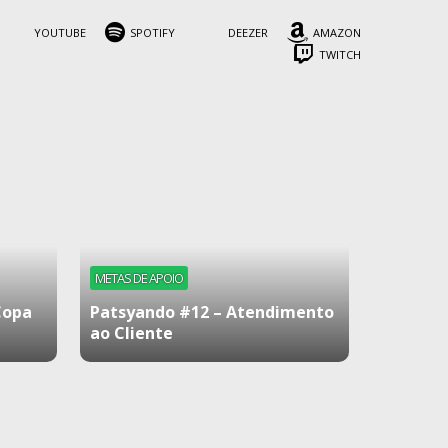
YOUTUBE
SPOTIFY
DEEZER
AMAZON
TWITCH
METAS DE APOIO
Copa
Patsyando #12 – Atendimento
ao Cliente