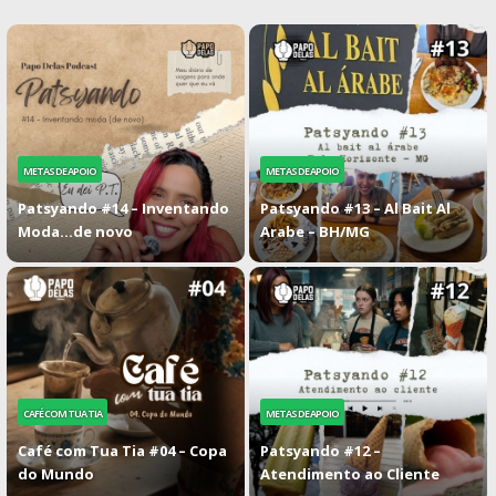
METAS DE APOIO
METAS DE APOIO
Patsyando #14 – Inventando
Patsyando #13 – Al Bait Al
Moda…de novo
Arabe – BH/MG
CAFÉ COM TUA TIA
METAS DE APOIO
Café com Tua Tia #04 – Copa
Patsyando #12 –
do Mundo
Atendimento ao Cliente