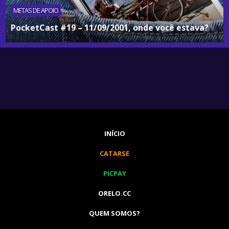
METAS DE APOIO
PocketCast #19 – 11/09/2001, onde você estava?
INÍCIO
CATARSE
PICPAY
ORELO.CC
QUEM SOMOS?