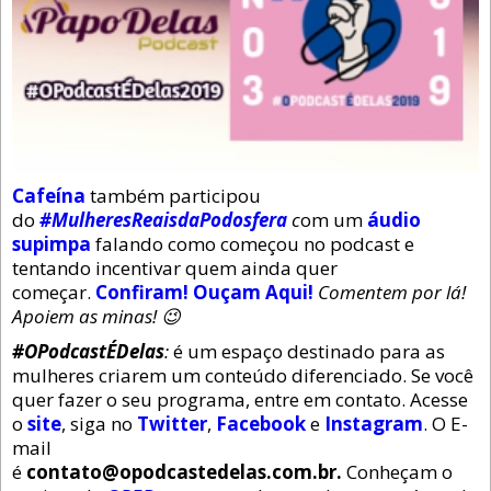
Cafeína
também participou
do
#MulheresReaisdaPodosfera
c
om um
áudio
supimpa
falando como começou no podcast e
tentando incentivar quem ainda quer
começar.
Confiram! Ouçam Aqui!
Comentem por lá!
Apoiem as minas! 😉
#OPodcastÉDelas
:
é um espaço destinado para as
mulheres criarem um conteúdo diferenciado. Se você
quer fazer o seu programa, entre em contato. Acesse
o
site
, siga no
Twitter
,
Facebook
e
Instagram
. O E-
mail
é
contato@opodcastedelas.com.br.
Conheçam o