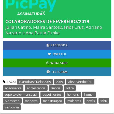
COLABORADORES DE FEVEREIRO/2019
Julian Catino, Maira Santos,Carlos Cruz. Adriano
Nazario e Ana Paula Funke
FACEBOOK
TWITTER
WHATSAPP
TELEGRAM
TAGS:
#OPodcastÉDelas2019
2019
absorvendotabu
absorvente
adolescência
ciência
cólica
copo coletor menstrual
depoimentos
homens
humor
Machismo
menarca
menstruação
mulheres
netflix
tabu
vergonha