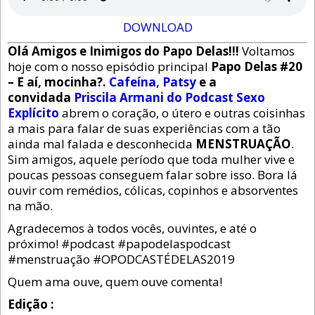
DOWNLOAD
Olá Amigos e Inimigos do Papo Delas!!!
Voltamos
hoje com o nosso episódio principal
Papo Delas #20
– E aí, mocinha?.
Cafeína, Patsy
e a
convidada
Priscila Armani do Podcast Sexo
Explícito
abrem o coração, o útero e outras coisinhas
a mais para falar de suas experiências com a tão
ainda mal falada e desconhecida
MENSTRUAÇÃO
.
Sim amigos, aquele período que toda mulher vive e
poucas pessoas conseguem falar sobre isso. Bora lá
ouvir com remédios, cólicas, copinhos e absorventes
na mão.
Agradecemos à todos vocês, ouvintes, e até o
próximo! #podcast #papodelaspodcast
#menstruação #OPODCASTÉDELAS2019
Quem ama ouve, quem ouve comenta!
Edição :