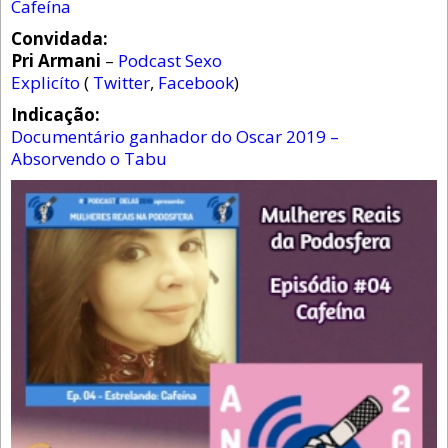
Cafeína
Convidada:
Pri Armani
–
Podcast Sexo
Explicíto
(
Twitter
,
Facebook
)
Indicação:
Documentário ganhador do Oscar 2019 –
Absorvendo o Tabu