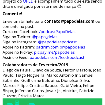
projeto do
OPED
e acompanhem tudo que está sendo
dito e divulgado por este mês de março 😉
Comente!
Envie um bilhete para
contato@papodelas.com
ou
comente no post.
Curta no Facebook:
/podcastPapoDelas
Siga no Twitter:
@papo_delas
Siga no Instagram:
@papodelaspodcast
Apoie no Padrim:
padrim.com.br/papodelas
Apoie no PicPay:
picpay.me/papodelas
Assine o Feed:
papodelas.com/feed/podcast
Colaboradores de Fevereiro/2019
Diego de Paula, Olavo de Souza, Heitor Marsola, João
Paulo, Tiago Nogueira, Marco Antonio Jr, Samuel
Sobrinho, Guilherme Balduíno, Dionelson Silva,
Marcos Filipe, Cristina Raposo, Gabi Vieira, Felipe
Bispo, Jefferson Carlos, Josair Jr., Vinicius, Fabrizio
Guzzon, Priscila Matos.