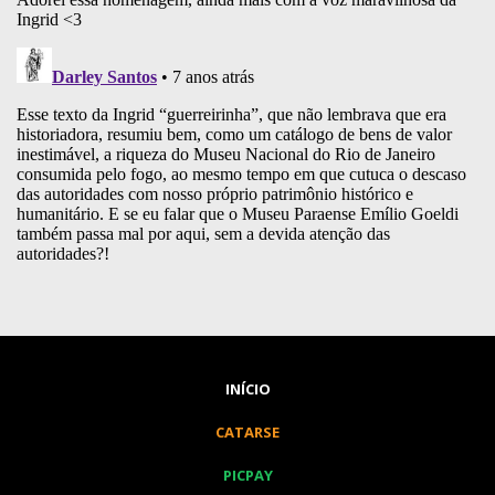
INÍCIO
CATARSE
PICPAY