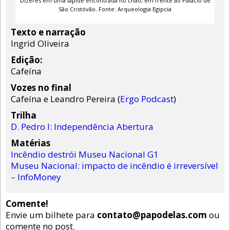
Dizeres em uma lápide encontrada no chão, em frente ao Palácio de
São Cristóvão. Fonte: Arqueologia Egipcia
Texto e narração
Ingrid Oliveira
Edição:
Cafeína
Vozes no final
Cafeína e Leandro Pereira (
Ergo Podcast
)
Trilha
D. Pedro I: Independência Abertura
Matérias
Incêndio destrói Museu Nacional G1
Museu Nacional: impacto de incêndio é irreversível
– InfoMoney
Comente!
Envie um bilhete para
contato@papodelas.com
ou
comente no post.