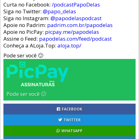
Curta no Facebook:
/podcastPapoDelas
Siga no Twitter:
@papo_delas
Siga no Instagram:
@papodelaspodcast
Apoie no Padrim:
padrim.com.br/papodelas
Apoie no PicPay:
picpay.me/papodelas
Assine o Feed:
papodelas.com/feed/podcast
Conheça a ALoja.Top:
aloja.top/
Pode ser você 🙂
Pode ser você 🙂
FACEBOOK
TWITTER
WHATSAPP