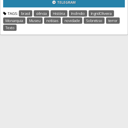
TELEGRAM
TAGS:
brasil
ciência
História
Incêndio
IngridOliveira
Monarquia
Museu
notícias
novidade
SobreIsso
terror
Texto