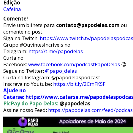
Edição
Cafeína
Comente!
Envie um bilhete para
contato@papodelas.com
ou
comente no post.
Siga na Twitch:
https://www.twitch.tv/papodelaspodcas
Grupo #OuvintesIncríveis no
Telegram:
https://t.me/papodelas
Curta no
Facebook:
www.facebook.com/podcastPapoDelas
😉
Segue no Twitter:
@papo_delas
Curta no Instagram: @papodelaspodcast
Inscreva no Youtube:
https://bit.ly/2CmFKSF
Ajude no
Catarse:
https://www.catarse.me/papodelaspodca
PicPay do Papo Delas:
@papodelas
Assine nosso Feed:
https://papodelas.com/feed/podcas