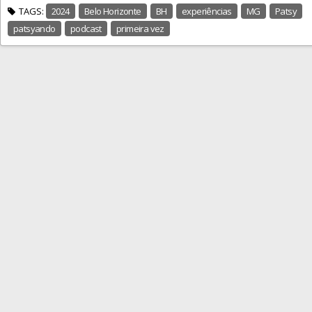
TAGS:
2024
Belo Horizonte
BH
experiências
MG
Patsy
patsyando
podcast
primeira vez