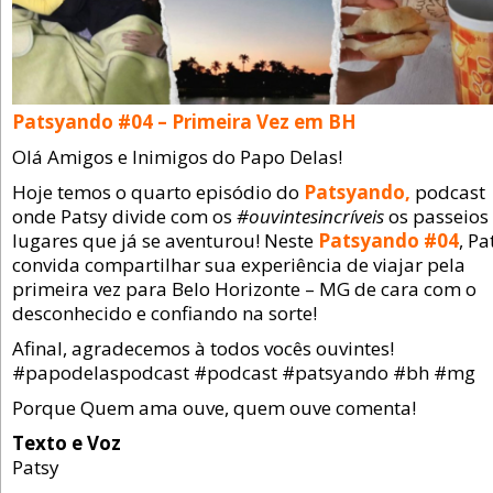
Patsyando #04 – Primeira Vez em BH
Olá Amigos e Inimigos do Papo Delas!
Hoje temos o quarto episódio do
Patsyando,
podcast
onde Patsy divide com os
#ouvintesincríveis
os passeios
lugares que já se aventurou! Neste
Patsyando #04
, Pa
convida compartilhar sua experiência de viajar pela
primeira vez para Belo Horizonte – MG de cara com o
desconhecido e confiando na sorte!
Afinal, agradecemos à todos vocês ouvintes!
#papodelaspodcast #podcast #patsyando #bh #mg
Porque Quem ama ouve, quem ouve comenta!
Texto e Voz
Patsy