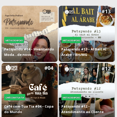
METAS DE APOIO
METAS DE APOIO
Patsyando #14 – Inventando
Patsyando #13 – Al Bait Al
Moda…de novo
Arabe – BH/MG
CAFÉ COM TUA TIA
METAS DE APOIO
Café com Tua Tia #04 – Copa
Patsyando #12 –
do Mundo
Atendimento ao Cliente