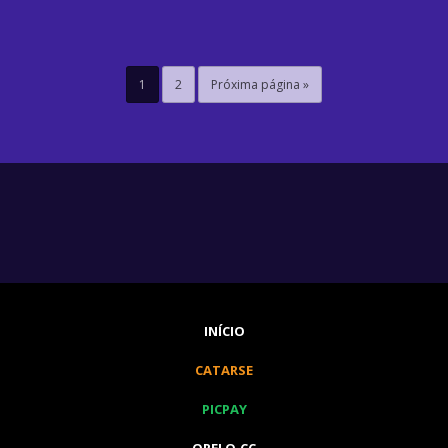
1
2
Próxima página »
INÍCIO
CATARSE
PICPAY