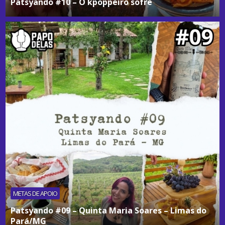
Patsyando #10 – O kpoppeiro sofre
METAS DE APOIO
Patsyando #09 – Quinta Maria Soares – Limas do
Pará/MG