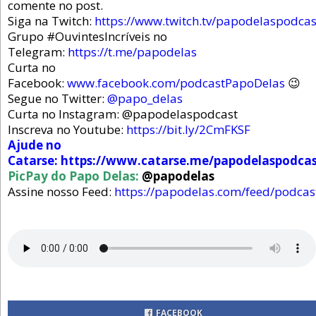
comente no post.
Siga na Twitch:
https://www.twitch.tv/papodelaspodcas
Grupo #OuvintesIncríveis no
Telegram:
https://t.me/papodelas
Curta no
Facebook:
www.facebook.com/podcastPapoDelas
😉
Segue no Twitter:
@papo_delas
Curta no Instagram: @papodelaspodcast
Inscreva no Youtube:
https://bit.ly/2CmFKSF
Ajude no
Catarse:
https://www.catarse.me/papodelaspodca
PicPay do Papo Delas:
@papodelas
Assine nosso Feed:
https://papodelas.com/feed/podcas
FACEBOOK