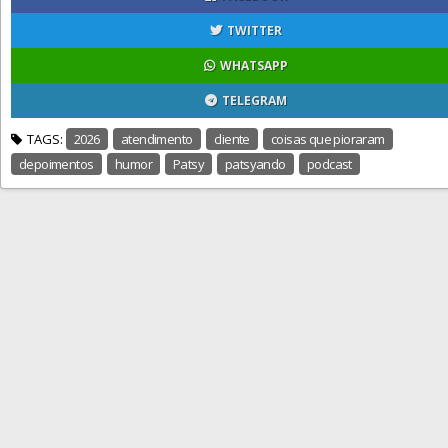
TWITTER
WHATSAPP
TELEGRAM
TAGS:
2026
atendimento
cliente
coisas que pioraram
depoimentos
humor
Patsy
patsyando
podcast