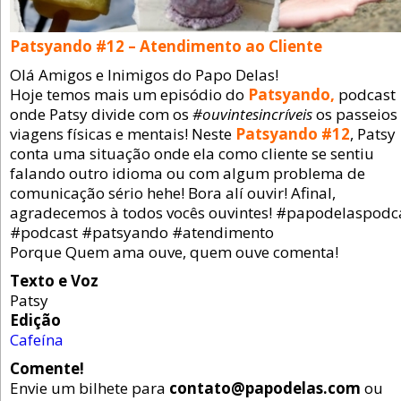
Patsyando #12 – Atendimento ao Cliente
Olá Amigos e Inimigos do Papo Delas!
Hoje temos mais um episódio do
Patsyando,
podcast
onde Patsy divide com os
#ouvintesincríveis
os passeios
viagens físicas e mentais! Neste
Patsyando #12
, Patsy
conta uma situação onde ela como cliente se sentiu
falando outro idioma ou com algum problema de
comunicação sério hehe! Bora alí ouvir! Afinal,
agradecemos à todos vocês ouvintes! #papodelaspodc
#podcast #patsyando #atendimento
Porque Quem ama ouve, quem ouve comenta!
Texto e Voz
Patsy
Edição
Cafeína
Comente!
Envie um bilhete para
contato@papodelas.com
ou