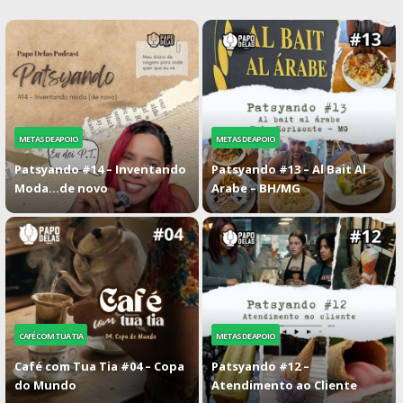
METAS DE APOIO
METAS DE APOIO
Patsyando #14 – Inventando
Patsyando #13 – Al Bait Al
Moda…de novo
Arabe – BH/MG
CAFÉ COM TUA TIA
METAS DE APOIO
Café com Tua Tia #04 – Copa
Patsyando #12 –
do Mundo
Atendimento ao Cliente