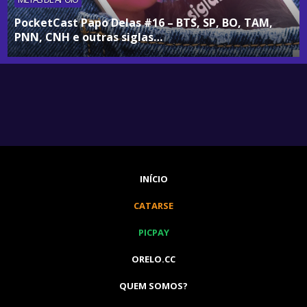
PocketCast Papo Delas #16 – BTS, SP, BO, TAM,
PNN, CNH e outras siglas…
INÍCIO
CATARSE
PICPAY
ORELO.CC
QUEM SOMOS?