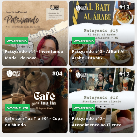
METAS DE APOIO
METAS DE APOIO
Patsyando #14 – Inventando
Patsyando #13 – Al Bait Al
Moda…de novo
Arabe – BH/MG
CAFÉ COM TUA TIA
METAS DE APOIO
Café com Tua Tia #04 – Copa
Patsyando #12 –
do Mundo
Atendimento ao Cliente