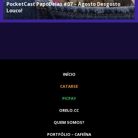
PocketCast PapoDelas #07 – Agosto Desgosto
Louco!
INÍCIO
CATARSE
PICPAY
ORELO.CC
QUEM SOMOS?
PORTFÓLIO – CAFEÍNA