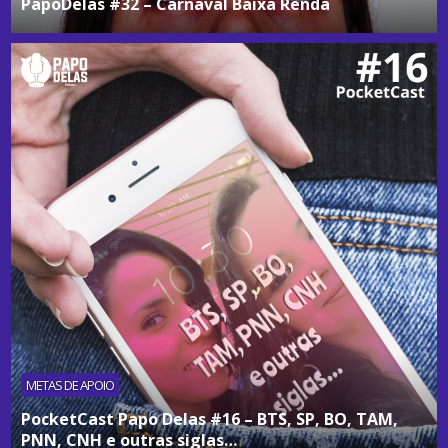
PapoDelas #32 – Carnaval Baixa Renda
METAS DE APOIO
PocketCast Papo Delas #16 – BTS, SP, BO, TAM,
PNN, CNH e outras siglas…