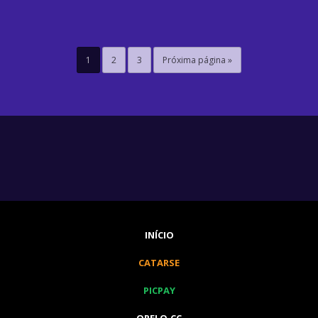
1
2
3
Próxima página »
INÍCIO
CATARSE
PICPAY