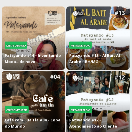
METAS DE APOIO
METAS DE APOIO
Patsyando #14 – Inventando
Patsyando #13 – Al Bait Al
Moda…de novo
Arabe – BH/MG
CAFÉ COM TUA TIA
METAS DE APOIO
Café com Tua Tia #04 – Copa
Patsyando #12 –
do Mundo
Atendimento ao Cliente