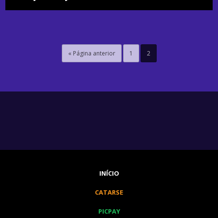
« Página anterior
1
2
INÍCIO
CATARSE
PICPAY