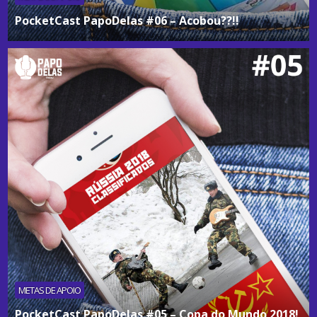
PocketCast PapoDelas #06 – Acobou??!!
METAS DE APOIO
PocketCast PapoDelas #05 – Copa do Mundo 2018!