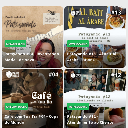
METAS DE APOIO
METAS DE APOIO
Patsyando #14 – Inventando
Patsyando #13 – Al Bait Al
Moda…de novo
Arabe – BH/MG
CAFÉ COM TUA TIA
METAS DE APOIO
Café com Tua Tia #04 – Copa
Patsyando #12 –
do Mundo
Atendimento ao Cliente