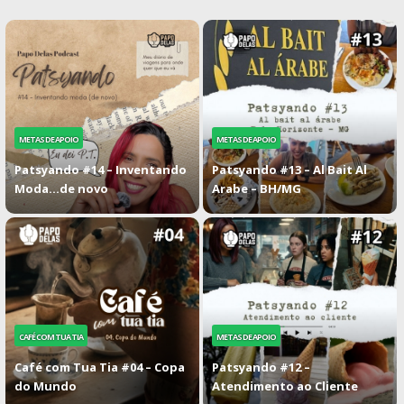
METAS DE APOIO
METAS DE APOIO
Patsyando #14 – Inventando
Patsyando #13 – Al Bait Al
Moda…de novo
Arabe – BH/MG
CAFÉ COM TUA TIA
METAS DE APOIO
Café com Tua Tia #04 – Copa
Patsyando #12 –
do Mundo
Atendimento ao Cliente