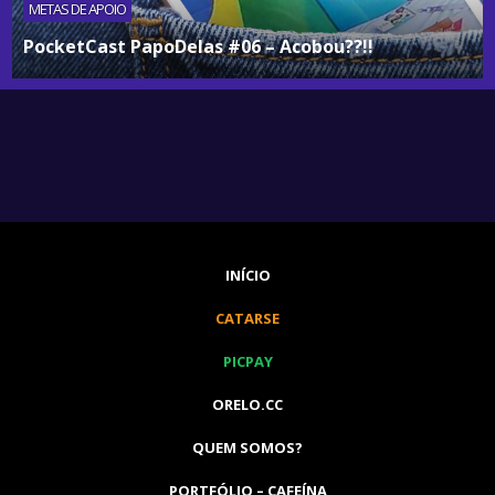
METAS DE APOIO
PocketCast PapoDelas #06 – Acobou??!!
INÍCIO
CATARSE
PICPAY
ORELO.CC
QUEM SOMOS?
PORTFÓLIO – CAFEÍNA