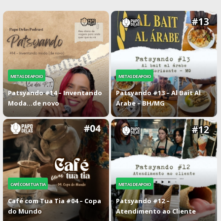
METAS DE APOIO
METAS DE APOIO
Patsyando #14 – Inventando
Patsyando #13 – Al Bait Al
Moda…de novo
Arabe – BH/MG
CAFÉ COM TUA TIA
METAS DE APOIO
Café com Tua Tia #04 – Copa
Patsyando #12 –
do Mundo
Atendimento ao Cliente