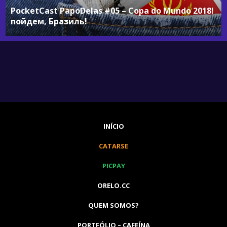
PocketCast PapoDelas #05 – Copa do Mundo 2018!
пойдем, Бразиль!
INÍCIO
CATARSE
PICPAY
ORELO.CC
QUEM SOMOS?
PORTFÓLIO – CAFEÍNA