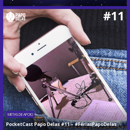
METAS DE APOIO
PocketCast Papo Delas #11 – #FériasPapoDelas