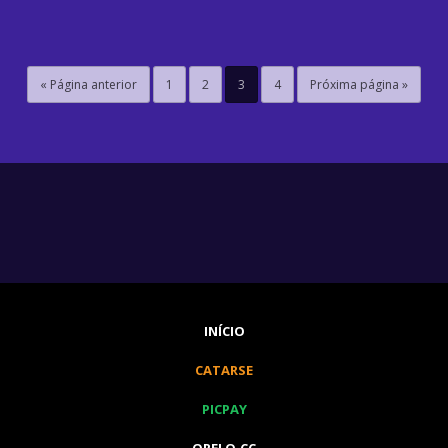
« Página anterior
1
2
3
4
Próxima página »
INÍCIO
CATARSE
PICPAY