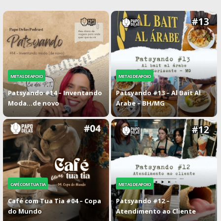
METAS DE APOIO
METAS DE APOIO
Patsyando #14 – Inventando
Patsyando #13 – Al Bait Al
Moda…de novo
Arabe – BH/MG
CAFÉ COM TUA TIA
METAS DE APOIO
Café com Tua Tia #04 – Copa
Patsyando #12 –
do Mundo
Atendimento ao Cliente